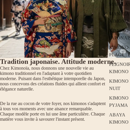
MATELA
MANTEA
KIMONO
KIMONO
JAPONAI
KIMONO
PLAGE | 
Tradition japonaise. Attitude moderne.
PEIGNOI
Chez Kimonoïa, nous donnons une nouvelle vie au
KIMONO
kimono traditionnel en l'adaptant à votre quotidien
moderne. Puisant dans l'esthétique intemporelle du Japon,
KIMONO
nous concevons des créations fluides qui allient confort et
NUIT
élégance naturelle.
KIMONO
De la rue au cocon de votre foyer, nos kimonos s'adaptent
PYJAMA
à tous vos moments avec une aisance remarquable.
Chaque modèle porte en lui une âme particulière. Chaque
ABAYA
matière vous invite à savourer l'instant présent.
KIMONO