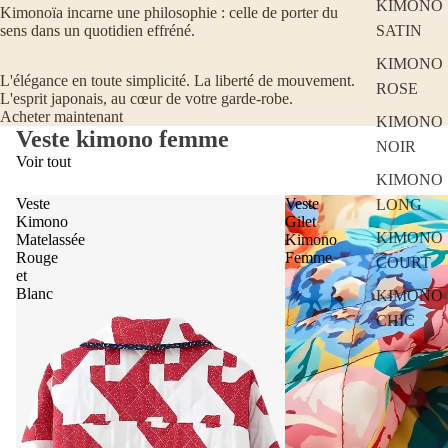
KIMONO
Kimonoïa incarne une philosophie : celle de porter du
SATIN
sens dans un quotidien effréné.
KIMONO
L'élégance en toute simplicité. La liberté de mouvement.
ROSE
L'esprit japonais, au cœur de votre garde-robe.
Acheter maintenant
KIMONO
Veste kimono femme
NOIR
Voir tout
KIMONO
Veste
Veste
LONG
Kimono
Gilet
KIMONO
Matelassée
Kimono
Rouge
Femme
COURT
et
Blanc
KIMONO
CHIC