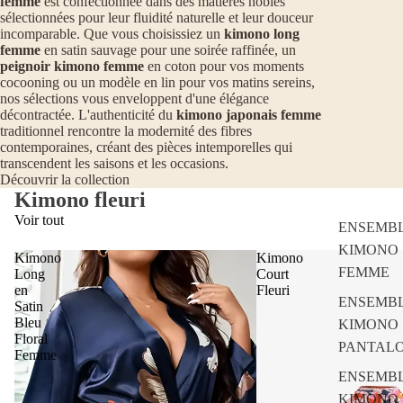
femme
est confectionnée dans des matières nobles
sélectionnées pour leur fluidité naturelle et leur douceur
incomparable. Que vous choisissiez un
kimono long
femme
en satin sauvage pour une soirée raffinée, un
peignoir kimono femme
en coton pour vos moments
cocooning ou un modèle en lin pour vos matins sereins,
nos sélections vous enveloppent d'une élégance
décontractée. L'authenticité du
kimono japonais femme
traditionnel rencontre la modernité des fibres
contemporaines, créant des pièces intemporelles qui
transcendent les saisons et les occasions.
Découvrir la collection
Kimono fleuri
Voir tout
ENSEMB
KIMONO
Kimono
Kimono
FEMME
Long
Court
en
Fleuri
ENSEMB
Satin
Bleu
KIMONO
Floral
PANTAL
Femme
ENSEMB
KIMONO 