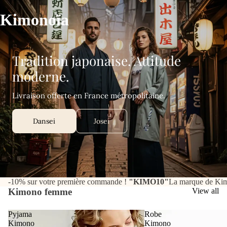
Kimonoïa
Tradition japonaise. Attitude
moderne.
Livraison offerte en France métropolitaine.
Dansei
Josei
-10% sur votre première commande !
"KIMO10"
La marque de Kim
Kimono femme
View all
Pyjama
Robe
Kimono
Kimono