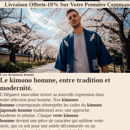
Livraison Offerte
-10% Sur Votre Première Comman
KIMONO
PYJAMA
KIMONO
NOIR
KIMONO
ROUGE
L'art du kimono homme
Le kimono homme, entre tradition et
modernité.
L'élégance masculine trouve sa nouvelle expression dans
notre sélection pour homme. Nos
kimonos
homme
contemporain réinterprète les codes du
kimono
japonais homme
traditionnel avec une approche
moderne et urbaine. Chaque
veste kimono
homme
devient une pièce de caractère qui sublime votre
style, que ce soit pour une soirée décontractée ou un