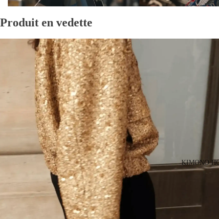
Produit en vedette
KIMONO H